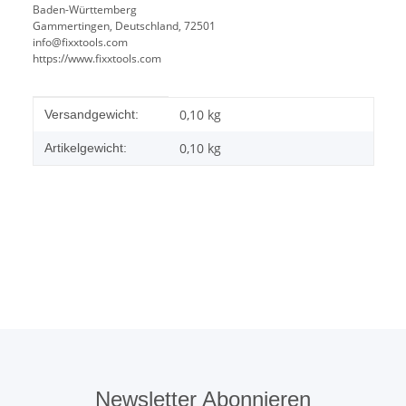
Baden-Württemberg
Gammertingen, Deutschland, 72501
info@fixxtools.com
https://www.fixxtools.com
Produkteigenschaft
Wert
0,10 kg
Versandgewicht:
0,10
kg
Artikelgewicht:
Newsletter Abonnieren