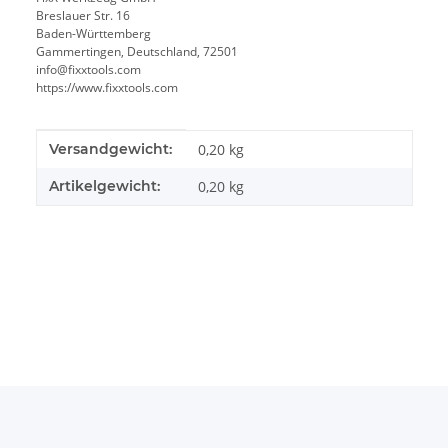
Breslauer Str. 16
Baden-Württemberg
Gammertingen, Deutschland, 72501
info@fixxtools.com
https://www.fixxtools.com
Produkteigenschaft
Wert
Versandgewicht:
0,20 kg
Artikelgewicht:
0,20
kg