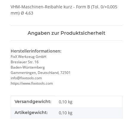
VHM-Maschinen-Reibahle kurz - Form B (Tol. 0/+0,005
mm) Ø 4,63
Angaben zur Produktsicherheit
Herstellerinformationen:
FixX Werkzeug GmbH
Breslauer Str. 16
Baden-Württemberg
Gammertingen, Deutschland, 72501
info@fixxtools.com
https://www.fixxtools.com
Produkteigenschaft
Wert
Versandgewicht:
0,10 kg
Artikelgewicht:
0,10
kg