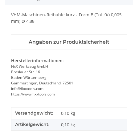
VHM-Maschinen-Reibahle kurz - Form B (Tol. 0/+0,005
mm) Ø 4,88
Angaben zur Produktsicherheit
Herstellerinformationen:
FixX Werkzeug GmbH
Breslauer Str. 16
Baden-Württemberg
Gammertingen, Deutschland, 72501
info@fixxtools.com
https://www.fixxtools.com
Produkteigenschaft
Wert
Versandgewicht:
0,10 kg
Artikelgewicht:
0,10
kg