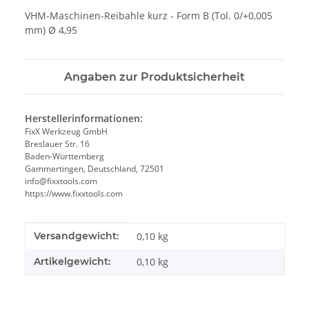
VHM-Maschinen-Reibahle kurz - Form B (Tol. 0/+0,005
mm) Ø 4,95
Angaben zur Produktsicherheit
Herstellerinformationen:
FixX Werkzeug GmbH
Breslauer Str. 16
Baden-Württemberg
Gammertingen, Deutschland, 72501
info@fixxtools.com
https://www.fixxtools.com
Produkteigenschaft
Wert
Versandgewicht:
0,10 kg
Artikelgewicht:
0,10
kg