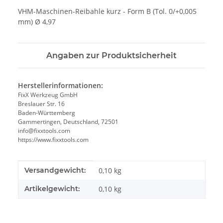
VHM-Maschinen-Reibahle kurz - Form B (Tol. 0/+0,005
mm) Ø 4,97
Angaben zur Produktsicherheit
Herstellerinformationen:
FixX Werkzeug GmbH
Breslauer Str. 16
Baden-Württemberg
Gammertingen, Deutschland, 72501
info@fixxtools.com
https://www.fixxtools.com
Produkteigenschaft
Wert
Versandgewicht:
0,10 kg
Artikelgewicht:
0,10
kg