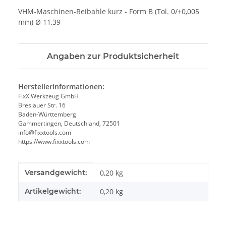
VHM-Maschinen-Reibahle kurz - Form B (Tol. 0/+0,005
mm) Ø 11,39
Angaben zur Produktsicherheit
Herstellerinformationen:
FixX Werkzeug GmbH
Breslauer Str. 16
Baden-Württemberg
Gammertingen, Deutschland, 72501
info@fixxtools.com
https://www.fixxtools.com
Produkteigenschaft
Wert
Versandgewicht:
0,20 kg
Artikelgewicht:
0,20
kg