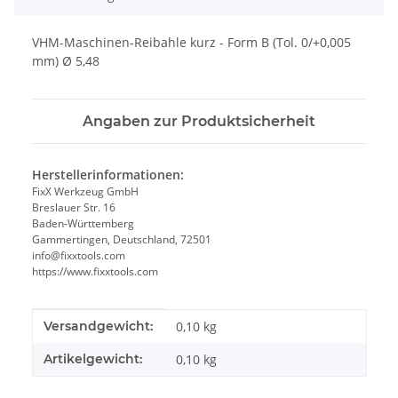
VHM-Maschinen-Reibahle kurz - Form B (Tol. 0/+0,005
mm) Ø 5,48
Angaben zur Produktsicherheit
Herstellerinformationen:
FixX Werkzeug GmbH
Breslauer Str. 16
Baden-Württemberg
Gammertingen, Deutschland, 72501
info@fixxtools.com
https://www.fixxtools.com
Produkteigenschaft
Wert
Versandgewicht:
0,10 kg
Artikelgewicht:
0,10
kg