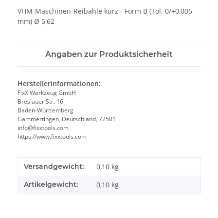
VHM-Maschinen-Reibahle kurz - Form B (Tol. 0/+0,005
mm) Ø 5,62
Angaben zur Produktsicherheit
Herstellerinformationen:
FixX Werkzeug GmbH
Breslauer Str. 16
Baden-Württemberg
Gammertingen, Deutschland, 72501
info@fixxtools.com
https://www.fixxtools.com
Produkteigenschaft
Wert
Versandgewicht:
0,10 kg
Artikelgewicht:
0,10
kg