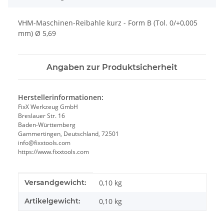
VHM-Maschinen-Reibahle kurz - Form B (Tol. 0/+0,005
mm) Ø 5,69
Angaben zur Produktsicherheit
Herstellerinformationen:
FixX Werkzeug GmbH
Breslauer Str. 16
Baden-Württemberg
Gammertingen, Deutschland, 72501
info@fixxtools.com
https://www.fixxtools.com
Produkteigenschaft
Wert
Versandgewicht:
0,10 kg
Artikelgewicht:
0,10
kg