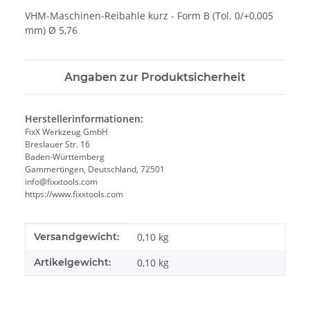
VHM-Maschinen-Reibahle kurz - Form B (Tol. 0/+0,005
mm) Ø 5,76
Angaben zur Produktsicherheit
Herstellerinformationen:
FixX Werkzeug GmbH
Breslauer Str. 16
Baden-Württemberg
Gammertingen, Deutschland, 72501
info@fixxtools.com
https://www.fixxtools.com
Produkteigenschaft
Wert
Versandgewicht:
0,10 kg
Artikelgewicht:
0,10
kg