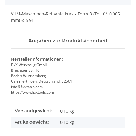
VHM-Maschinen-Reibahle kurz - Form B (Tol. 0/+0,005
mm) Ø 5,91
Angaben zur Produktsicherheit
Herstellerinformationen:
FixX Werkzeug GmbH
Breslauer Str. 16
Baden-Württemberg
Gammertingen, Deutschland, 72501
info@fixxtools.com
https://www.fixxtools.com
Produkteigenschaft
Wert
Versandgewicht:
0,10 kg
Artikelgewicht:
0,10
kg