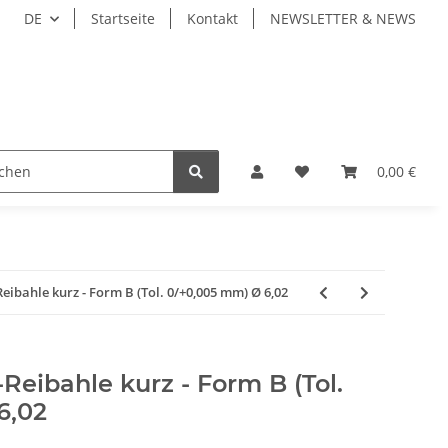
DE
Startseite
Kontakt
NEWSLETTER & NEWS
ZEUGE
WERKZEUGAUFNAHMEN
WERKSTÜCKSP
0,00 €
bahle kurz - Form B (Tol. 0/+0,005 mm) Ø 6,02
eibahle kurz - Form B (Tol.
6,02