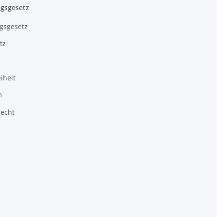
gsgesetz
gsgesetz
tz
iheit
m
recht