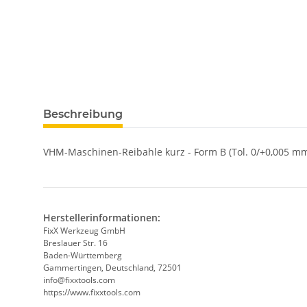
weitere Registerkarten anzeigen
Beschreibung
VHM-Maschinen-Reibahle kurz - Form B (Tol. 0/+0,005 mm
Herstellerinformationen:
FixX Werkzeug GmbH
Breslauer Str. 16
Baden-Württemberg
Gammertingen, Deutschland, 72501
info@fixxtools.com
https://www.fixxtools.com