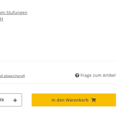
 mm-Stufungen
bH
Frage zum Artikel
nd abweichend)
tk
In den Warenkorb