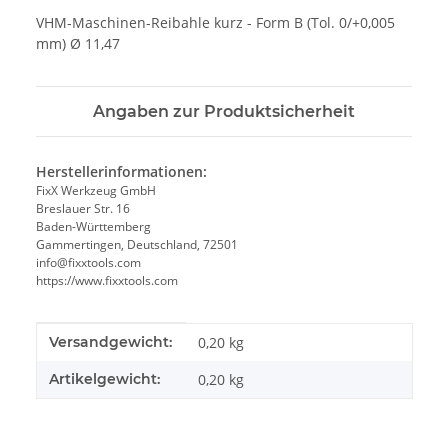
VHM-Maschinen-Reibahle kurz - Form B (Tol. 0/+0,005
mm) Ø 11,47
Angaben zur Produktsicherheit
Herstellerinformationen:
FixX Werkzeug GmbH
Breslauer Str. 16
Baden-Württemberg
Gammertingen, Deutschland, 72501
info@fixxtools.com
https://www.fixxtools.com
Produkteigenschaft
Wert
Versandgewicht:
0,20 kg
Artikelgewicht:
0,20
kg