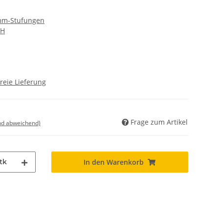
 mm-Stufungen
bH
reie Lieferung
Frage zum Artikel
nd abweichend)
tk
In den Warenkorb