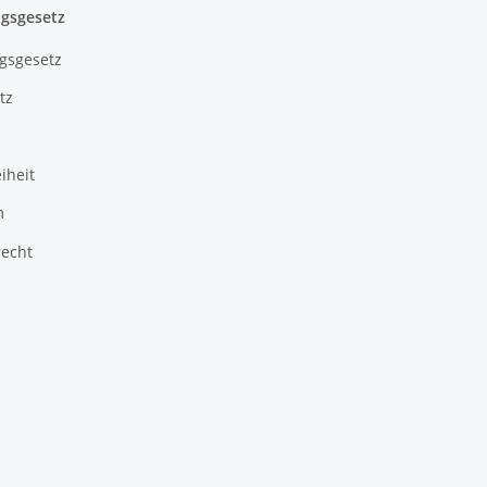
gsgesetz
gsgesetz
tz
iheit
m
recht