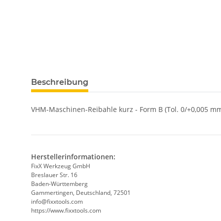
weitere Registerkarten anzeigen
Beschreibung
VHM-Maschinen-Reibahle kurz - Form B (Tol. 0/+0,005 mm
Herstellerinformationen:
FixX Werkzeug GmbH
Breslauer Str. 16
Baden-Württemberg
Gammertingen, Deutschland, 72501
info@fixxtools.com
https://www.fixxtools.com