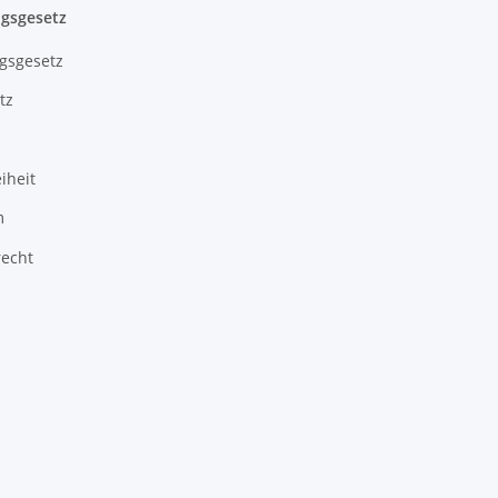
gsgesetz
gsgesetz
tz
iheit
m
recht