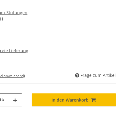
 mm-Stufungen
bH
reie Lieferung
Frage zum Artikel
nd abweichend)
tk
In den Warenkorb