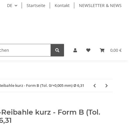
DE
Startseite
Kontakt
NEWSLETTER & NEWS
ZEUGE
WERKZEUGAUFNAHMEN
WERKSTÜCKSP
0,00 €
bahle kurz - Form B (Tol. 0/+0,005 mm) Ø 6,31
eibahle kurz - Form B (Tol.
6,31