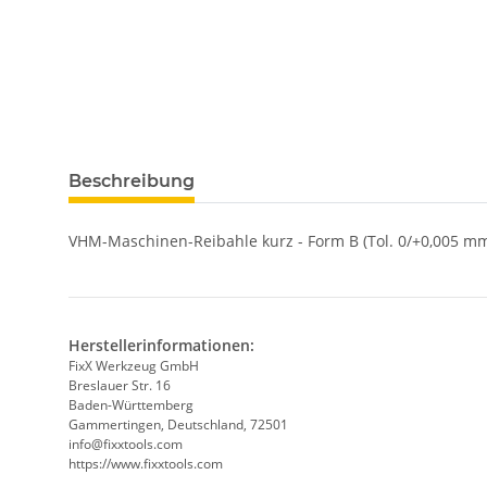
weitere Registerkarten anzeigen
Beschreibung
VHM-Maschinen-Reibahle kurz - Form B (Tol. 0/+0,005 mm
Herstellerinformationen:
FixX Werkzeug GmbH
Breslauer Str. 16
Baden-Württemberg
Gammertingen, Deutschland, 72501
info@fixxtools.com
https://www.fixxtools.com