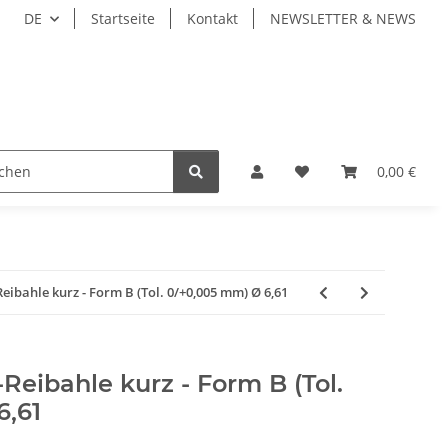
DE
Startseite
Kontakt
NEWSLETTER & NEWS
ZEUGE
WERKZEUGAUFNAHMEN
WERKSTÜCKSP
0,00 €
bahle kurz - Form B (Tol. 0/+0,005 mm) Ø 6,61
eibahle kurz - Form B (Tol.
6,61