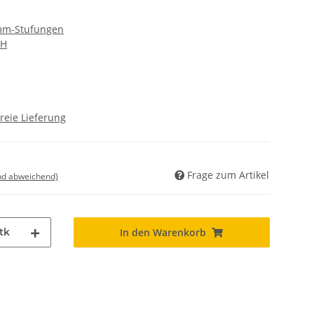
 mm-Stufungen
bH
reie Lieferung
Frage zum Artikel
nd abweichend)
tk
In den Warenkorb