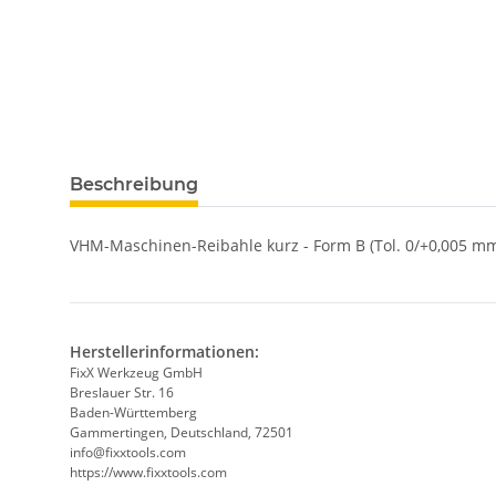
weitere Registerkarten anzeigen
Beschreibung
VHM-Maschinen-Reibahle kurz - Form B (Tol. 0/+0,005 mm
Herstellerinformationen:
FixX Werkzeug GmbH
Breslauer Str. 16
Baden-Württemberg
Gammertingen, Deutschland, 72501
info@fixxtools.com
https://www.fixxtools.com