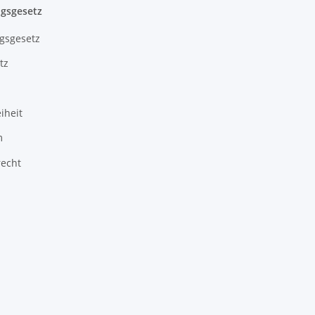
gsgesetz
gsgesetz
tz
iheit
m
recht