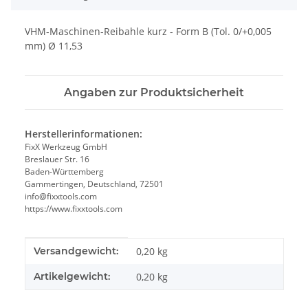
VHM-Maschinen-Reibahle kurz - Form B (Tol. 0/+0,005
mm) Ø 11,53
Angaben zur Produktsicherheit
Herstellerinformationen:
FixX Werkzeug GmbH
Breslauer Str. 16
Baden-Württemberg
Gammertingen, Deutschland, 72501
info@fixxtools.com
https://www.fixxtools.com
Produkteigenschaft
Wert
Versandgewicht:
0,20 kg
Artikelgewicht:
0,20
kg