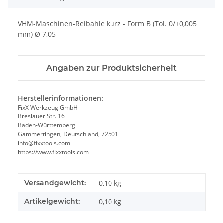
VHM-Maschinen-Reibahle kurz - Form B (Tol. 0/+0,005
mm) Ø 7,05
Angaben zur Produktsicherheit
Herstellerinformationen:
FixX Werkzeug GmbH
Breslauer Str. 16
Baden-Württemberg
Gammertingen, Deutschland, 72501
info@fixxtools.com
https://www.fixxtools.com
Produkteigenschaft
Wert
Versandgewicht:
0,10 kg
Artikelgewicht:
0,10
kg