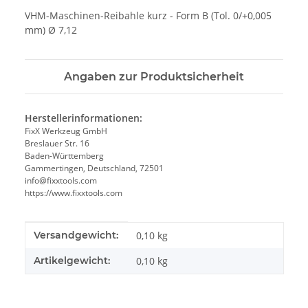
VHM-Maschinen-Reibahle kurz - Form B (Tol. 0/+0,005
mm) Ø 7,12
Angaben zur Produktsicherheit
Herstellerinformationen:
FixX Werkzeug GmbH
Breslauer Str. 16
Baden-Württemberg
Gammertingen, Deutschland, 72501
info@fixxtools.com
https://www.fixxtools.com
Produkteigenschaft
Wert
Versandgewicht:
0,10 kg
Artikelgewicht:
0,10
kg