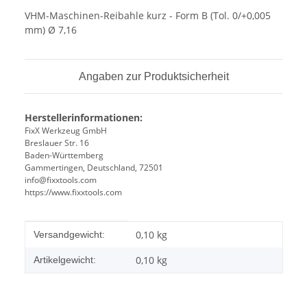
VHM-Maschinen-Reibahle kurz - Form B (Tol. 0/+0,005
mm) Ø 7,16
Angaben zur Produktsicherheit
Herstellerinformationen:
FixX Werkzeug GmbH
Breslauer Str. 16
Baden-Württemberg
Gammertingen, Deutschland, 72501
info@fixxtools.com
https://www.fixxtools.com
Produkteigenschaft
Wert
0,10 kg
Versandgewicht:
0,10
kg
Artikelgewicht: