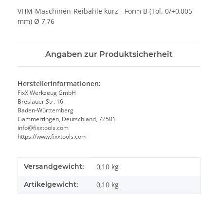
VHM-Maschinen-Reibahle kurz - Form B (Tol. 0/+0,005
mm) Ø 7,76
Angaben zur Produktsicherheit
Herstellerinformationen:
FixX Werkzeug GmbH
Breslauer Str. 16
Baden-Württemberg
Gammertingen, Deutschland, 72501
info@fixxtools.com
https://www.fixxtools.com
Produkteigenschaft
Wert
Versandgewicht:
0,10 kg
Artikelgewicht:
0,10
kg