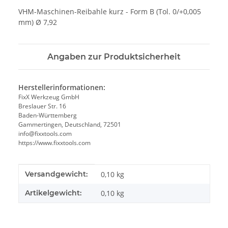
VHM-Maschinen-Reibahle kurz - Form B (Tol. 0/+0,005
mm) Ø 7,92
Angaben zur Produktsicherheit
Herstellerinformationen:
FixX Werkzeug GmbH
Breslauer Str. 16
Baden-Württemberg
Gammertingen, Deutschland, 72501
info@fixxtools.com
https://www.fixxtools.com
Produkteigenschaft
Wert
Versandgewicht:
0,10 kg
Artikelgewicht:
0,10
kg