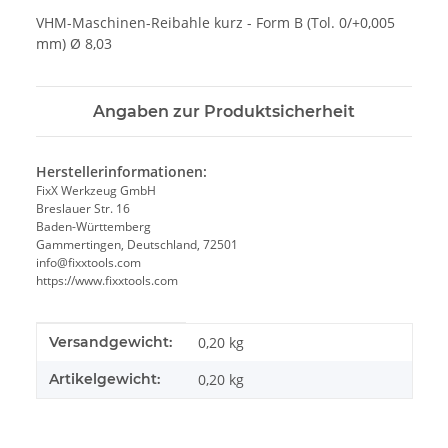
VHM-Maschinen-Reibahle kurz - Form B (Tol. 0/+0,005
mm) Ø 8,03
Angaben zur Produktsicherheit
Herstellerinformationen:
FixX Werkzeug GmbH
Breslauer Str. 16
Baden-Württemberg
Gammertingen, Deutschland, 72501
info@fixxtools.com
https://www.fixxtools.com
Produkteigenschaft
Wert
Versandgewicht:
0,20 kg
Artikelgewicht:
0,20
kg