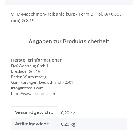
VHM-Maschinen-Reibahle kurz - Form B (Tol. 0/+0,005
mm) Ø 8,19
Angaben zur Produktsicherheit
Herstellerinformationen:
FixX Werkzeug GmbH
Breslauer Str. 16
Baden-Württemberg
Gammertingen, Deutschland, 72501
info@fixxtools.com
https://www.fixxtools.com
Produkteigenschaft
Wert
Versandgewicht:
0,20 kg
Artikelgewicht:
0,20
kg