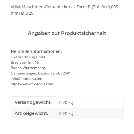
VHM-Maschinen-Reibahle kurz - Form B (Tol. 0/+0,005
mm) Ø 8,29
Angaben zur Produktsicherheit
Herstellerinformationen:
FixX Werkzeug GmbH
Breslauer Str. 16
Baden-Württemberg
Gammertingen, Deutschland, 72501
info@fixxtools.com
https://www.fixxtools.com
Produkteigenschaft
Wert
Versandgewicht:
0,20 kg
Artikelgewicht:
0,20
kg