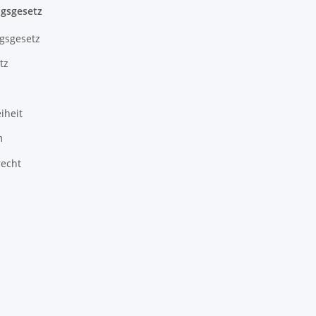
gsgesetz
gsgesetz
tz
iheit
m
recht