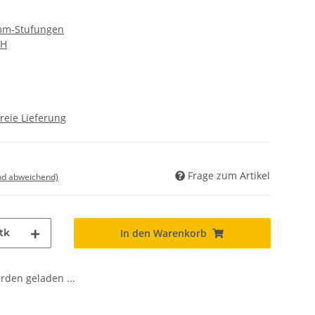
 mm-Stufungen
bH
reie Lieferung
Frage zum Artikel
nd abweichend)
tk
In den Warenkorb
den geladen ...