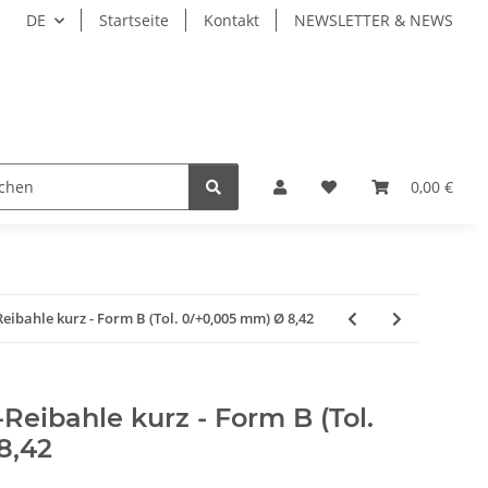
DE
Startseite
Kontakt
NEWSLETTER & NEWS
ZEUGE
WERKZEUGAUFNAHMEN
WERKSTÜCKSP
0,00 €
bahle kurz - Form B (Tol. 0/+0,005 mm) Ø 8,42
eibahle kurz - Form B (Tol.
8,42