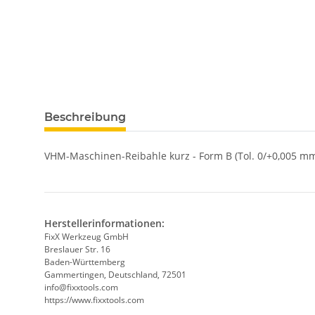
weitere Registerkarten anzeigen
Beschreibung
VHM-Maschinen-Reibahle kurz - Form B (Tol. 0/+0,005 mm
Herstellerinformationen:
FixX Werkzeug GmbH
Breslauer Str. 16
Baden-Württemberg
Gammertingen, Deutschland, 72501
info@fixxtools.com
https://www.fixxtools.com