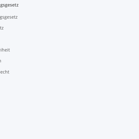
gsgesetz
gsgesetz
tz
iheit
m
recht