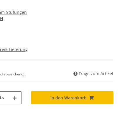
 mm-Stufungen
bH
reie Lieferung
Frage zum Artikel
nd abweichend)
tk
In den Warenkorb