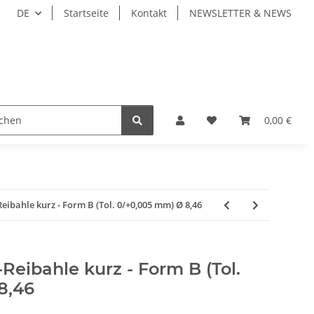
DE
Startseite
Kontakt
NEWSLETTER & NEWS
ZEUGE
WERKZEUGAUFNAHMEN
WERKSTÜCKSP
0,00 €
bahle kurz - Form B (Tol. 0/+0,005 mm) Ø 8,46
eibahle kurz - Form B (Tol.
8,46