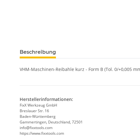
weitere Registerkarten anzeigen
Beschreibung
VHM-Maschinen-Reibahle kurz - Form B (Tol. 0/+0,005 mm
Herstellerinformationen:
FixX Werkzeug GmbH
Breslauer Str. 16
Baden-Württemberg
Gammertingen, Deutschland, 72501
info@fixxtools.com
https://www.fixxtools.com