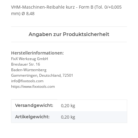
VHM-Maschinen-Reibahle kurz - Form B (Tol. 0/+0,005
mm) Ø 8,48
Angaben zur Produktsicherheit
Herstellerinformationen:
FixX Werkzeug GmbH
Breslauer Str. 16
Baden-Württemberg
Gammertingen, Deutschland, 72501
info@fixxtools.com
https://www.fixxtools.com
Produkteigenschaft
Wert
Versandgewicht:
0,20 kg
Artikelgewicht:
0,20
kg