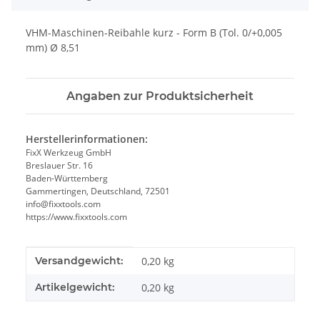
VHM-Maschinen-Reibahle kurz - Form B (Tol. 0/+0,005
mm) Ø 8,51
Angaben zur Produktsicherheit
Herstellerinformationen:
FixX Werkzeug GmbH
Breslauer Str. 16
Baden-Württemberg
Gammertingen, Deutschland, 72501
info@fixxtools.com
https://www.fixxtools.com
Produkteigenschaft
Wert
Versandgewicht:
0,20 kg
Artikelgewicht:
0,20
kg