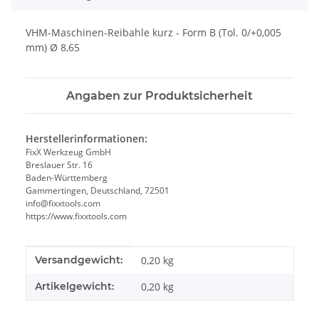
VHM-Maschinen-Reibahle kurz - Form B (Tol. 0/+0,005
mm) Ø 8,65
Angaben zur Produktsicherheit
Herstellerinformationen:
FixX Werkzeug GmbH
Breslauer Str. 16
Baden-Württemberg
Gammertingen, Deutschland, 72501
info@fixxtools.com
https://www.fixxtools.com
Produkteigenschaft
Wert
Versandgewicht:
0,20 kg
Artikelgewicht:
0,20
kg