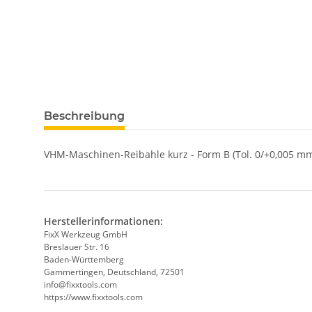
weitere Registerkarten anzeigen
Beschreibung
VHM-Maschinen-Reibahle kurz - Form B (Tol. 0/+0,005 mm
Herstellerinformationen:
FixX Werkzeug GmbH
Breslauer Str. 16
Baden-Württemberg
Gammertingen, Deutschland, 72501
info@fixxtools.com
https://www.fixxtools.com