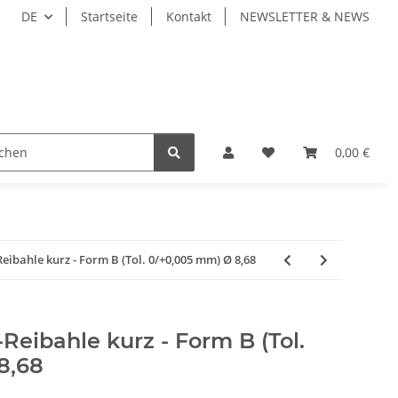
DE
Startseite
Kontakt
NEWSLETTER & NEWS
ZEUGE
WERKZEUGAUFNAHMEN
WERKSTÜCKSP
0,00 €
bahle kurz - Form B (Tol. 0/+0,005 mm) Ø 8,68
eibahle kurz - Form B (Tol.
8,68