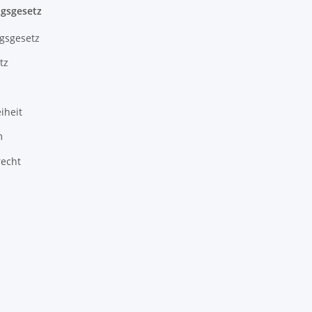
gsgesetz
gsgesetz
tz
iheit
m
recht