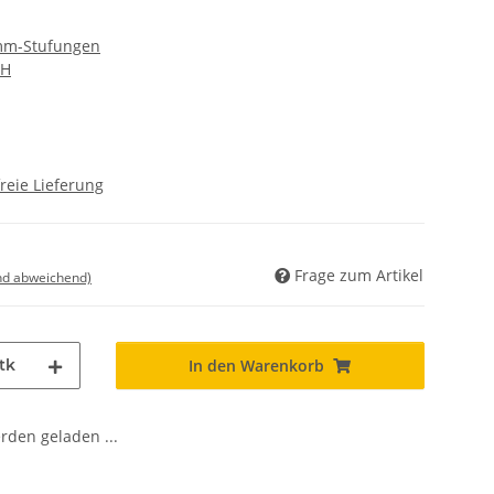
 mm-Stufungen
bH
reie Lieferung
Frage zum Artikel
nd abweichend)
tk
In den Warenkorb
den geladen ...