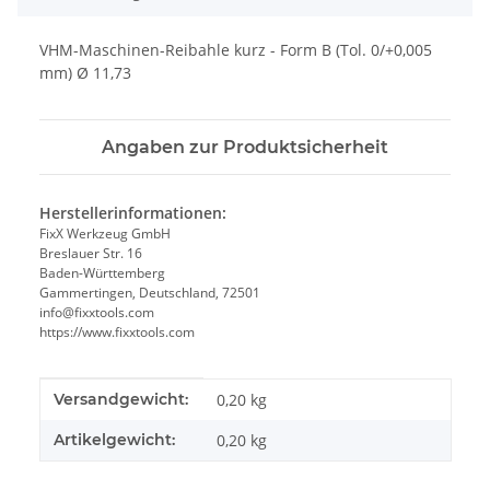
VHM-Maschinen-Reibahle kurz - Form B (Tol. 0/+0,005
mm) Ø 11,73
Angaben zur Produktsicherheit
Herstellerinformationen:
FixX Werkzeug GmbH
Breslauer Str. 16
Baden-Württemberg
Gammertingen, Deutschland, 72501
info@fixxtools.com
https://www.fixxtools.com
Produkteigenschaft
Wert
Versandgewicht:
0,20 kg
Artikelgewicht:
0,20
kg