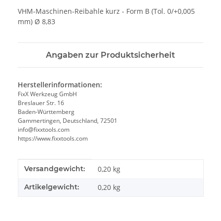
VHM-Maschinen-Reibahle kurz - Form B (Tol. 0/+0,005
mm) Ø 8,83
Angaben zur Produktsicherheit
Herstellerinformationen:
FixX Werkzeug GmbH
Breslauer Str. 16
Baden-Württemberg
Gammertingen, Deutschland, 72501
info@fixxtools.com
https://www.fixxtools.com
Produkteigenschaft
Wert
Versandgewicht:
0,20 kg
Artikelgewicht:
0,20
kg