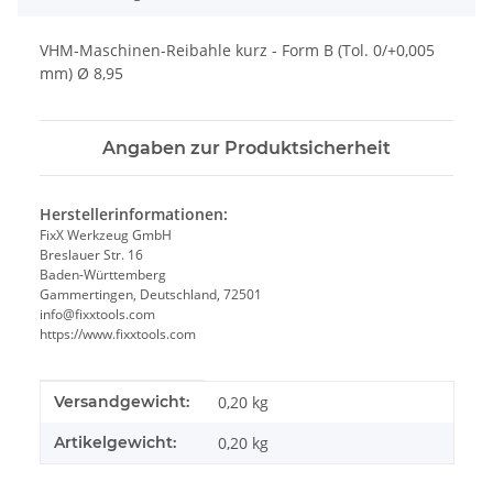
VHM-Maschinen-Reibahle kurz - Form B (Tol. 0/+0,005
mm) Ø 8,95
Angaben zur Produktsicherheit
Herstellerinformationen:
FixX Werkzeug GmbH
Breslauer Str. 16
Baden-Württemberg
Gammertingen, Deutschland, 72501
info@fixxtools.com
https://www.fixxtools.com
Produkteigenschaft
Wert
Versandgewicht:
0,20 kg
Artikelgewicht:
0,20
kg