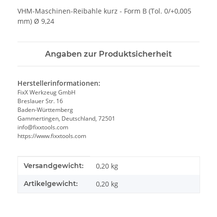
VHM-Maschinen-Reibahle kurz - Form B (Tol. 0/+0,005
mm) Ø 9,24
Angaben zur Produktsicherheit
Herstellerinformationen:
FixX Werkzeug GmbH
Breslauer Str. 16
Baden-Württemberg
Gammertingen, Deutschland, 72501
info@fixxtools.com
https://www.fixxtools.com
Produkteigenschaft
Wert
Versandgewicht:
0,20 kg
Artikelgewicht:
0,20
kg