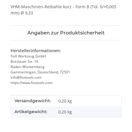
VHM-Maschinen-Reibahle kurz - Form B (Tol. 0/+0,005
mm) Ø 9,33
Angaben zur Produktsicherheit
Herstellerinformationen:
FixX Werkzeug GmbH
Breslauer Str. 16
Baden-Württemberg
Gammertingen, Deutschland, 72501
info@fixxtools.com
https://www.fixxtools.com
Produkteigenschaft
Wert
Versandgewicht:
0,20 kg
Artikelgewicht:
0,20
kg