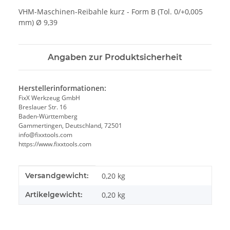
VHM-Maschinen-Reibahle kurz - Form B (Tol. 0/+0,005
mm) Ø 9,39
Angaben zur Produktsicherheit
Herstellerinformationen:
FixX Werkzeug GmbH
Breslauer Str. 16
Baden-Württemberg
Gammertingen, Deutschland, 72501
info@fixxtools.com
https://www.fixxtools.com
Produkteigenschaft
Wert
Versandgewicht:
0,20 kg
Artikelgewicht:
0,20
kg