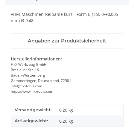
VHM-Maschinen-Reibahle kurz - Form B (Tol. 0/+0,005
mm) Ø 9,48
Angaben zur Produktsicherheit
Herstellerinformationen:
FixX Werkzeug GmbH
Breslauer Str. 16
Baden-Württemberg
Gammertingen, Deutschland, 72501
info@fixxtools.com
https://www.fixxtools.com
Produkteigenschaft
Wert
Versandgewicht:
0,20 kg
Artikelgewicht:
0,20
kg