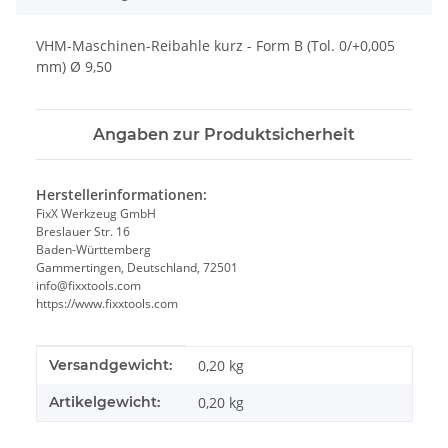
VHM-Maschinen-Reibahle kurz - Form B (Tol. 0/+0,005
mm) Ø 9,50
Angaben zur Produktsicherheit
Herstellerinformationen:
FixX Werkzeug GmbH
Breslauer Str. 16
Baden-Württemberg
Gammertingen, Deutschland, 72501
info@fixxtools.com
https://www.fixxtools.com
Produkteigenschaft
Wert
Versandgewicht:
0,20 kg
Artikelgewicht:
0,20
kg