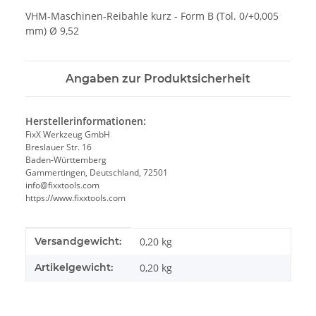
VHM-Maschinen-Reibahle kurz - Form B (Tol. 0/+0,005
mm) Ø 9,52
Angaben zur Produktsicherheit
Herstellerinformationen:
FixX Werkzeug GmbH
Breslauer Str. 16
Baden-Württemberg
Gammertingen, Deutschland, 72501
info@fixxtools.com
https://www.fixxtools.com
Produkteigenschaft
Wert
Versandgewicht:
0,20 kg
Artikelgewicht:
0,20
kg