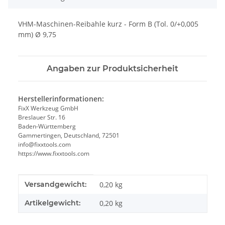
VHM-Maschinen-Reibahle kurz - Form B (Tol. 0/+0,005
mm) Ø 9,75
Angaben zur Produktsicherheit
Herstellerinformationen:
FixX Werkzeug GmbH
Breslauer Str. 16
Baden-Württemberg
Gammertingen, Deutschland, 72501
info@fixxtools.com
https://www.fixxtools.com
Produkteigenschaft
Wert
Versandgewicht:
0,20 kg
Artikelgewicht:
0,20
kg