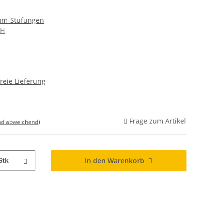
 mm-Stufungen
bH
reie Lieferung
Frage zum Artikel
nd abweichend)
In den Warenkorb
Stk