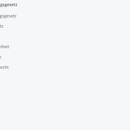
gsgesetz
gsgesetz
tz
iheit
m
recht