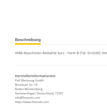
weitere Registerkarten anzeigen
Beschreibung
VHM-Maschinen-Reibahle kurz - Form B (Tol. 0/+0,005 mm
Herstellerinformationen:
FixX Werkzeug GmbH
Breslauer Str. 16
Baden-Württemberg
Gammertingen, Deutschland, 72501
info@fixxtools.com
https://www.fixxtools.com