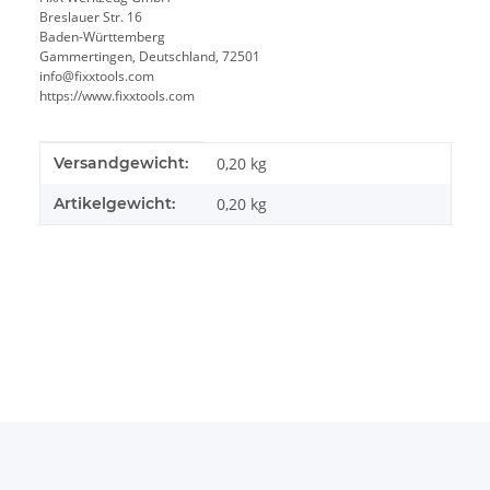
Breslauer Str. 16
Baden-Württemberg
Gammertingen, Deutschland, 72501
info@fixxtools.com
https://www.fixxtools.com
Produkteigenschaft
Wert
Versandgewicht:
0,20 kg
Artikelgewicht:
0,20
kg