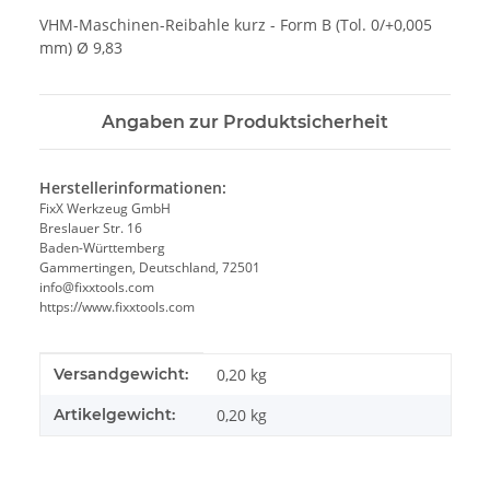
VHM-Maschinen-Reibahle kurz - Form B (Tol. 0/+0,005
mm) Ø 9,83
Angaben zur Produktsicherheit
Herstellerinformationen:
FixX Werkzeug GmbH
Breslauer Str. 16
Baden-Württemberg
Gammertingen, Deutschland, 72501
info@fixxtools.com
https://www.fixxtools.com
Produkteigenschaft
Wert
Versandgewicht:
0,20 kg
Artikelgewicht:
0,20
kg