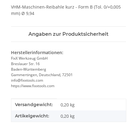
VHM-Maschinen-Reibahle kurz - Form B (Tol. 0/+0,005
mm) Ø 9,94
Angaben zur Produktsicherheit
Herstellerinformationen:
FixX Werkzeug GmbH
Breslauer Str. 16
Baden-Württemberg
Gammertingen, Deutschland, 72501
info@fixxtools.com
https://www.fixxtools.com
Produkteigenschaft
Wert
Versandgewicht:
0,20 kg
Artikelgewicht:
0,20
kg