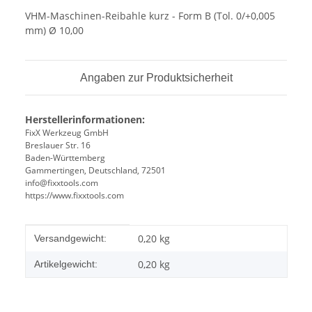
VHM-Maschinen-Reibahle kurz - Form B (Tol. 0/+0,005
mm) Ø 10,00
Angaben zur Produktsicherheit
Herstellerinformationen:
FixX Werkzeug GmbH
Breslauer Str. 16
Baden-Württemberg
Gammertingen, Deutschland, 72501
info@fixxtools.com
https://www.fixxtools.com
Produkteigenschaft
Wert
0,20 kg
Versandgewicht:
0,20
kg
Artikelgewicht: