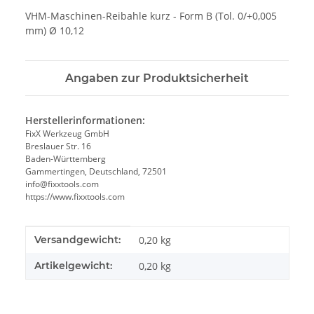
VHM-Maschinen-Reibahle kurz - Form B (Tol. 0/+0,005
mm) Ø 10,12
Angaben zur Produktsicherheit
Herstellerinformationen:
FixX Werkzeug GmbH
Breslauer Str. 16
Baden-Württemberg
Gammertingen, Deutschland, 72501
info@fixxtools.com
https://www.fixxtools.com
Produkteigenschaft
Wert
Versandgewicht:
0,20 kg
Artikelgewicht:
0,20
kg