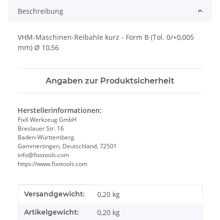
Beschreibung
VHM-Maschinen-Reibahle kurz - Form B (Tol. 0/+0,005
mm) Ø 10,56
Angaben zur Produktsicherheit
Herstellerinformationen:
FixX Werkzeug GmbH
Breslauer Str. 16
Baden-Württemberg
Gammertingen, Deutschland, 72501
info@fixxtools.com
https://www.fixxtools.com
Produkteigenschaft
Wert
Versandgewicht:
0,20 kg
Artikelgewicht:
0,20
kg