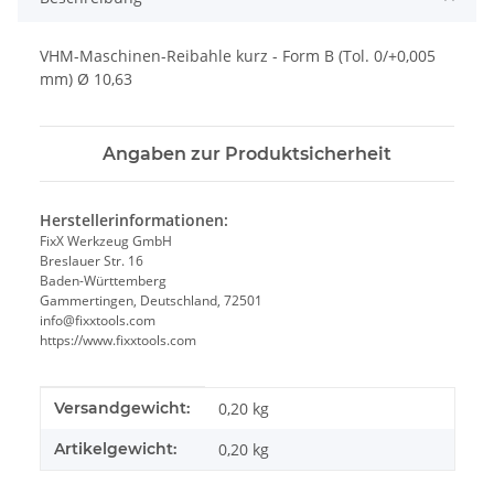
VHM-Maschinen-Reibahle kurz - Form B (Tol. 0/+0,005
mm) Ø 10,63
Angaben zur Produktsicherheit
Herstellerinformationen:
FixX Werkzeug GmbH
Breslauer Str. 16
Baden-Württemberg
Gammertingen, Deutschland, 72501
info@fixxtools.com
https://www.fixxtools.com
Produkteigenschaft
Wert
Versandgewicht:
0,20 kg
Artikelgewicht:
0,20
kg